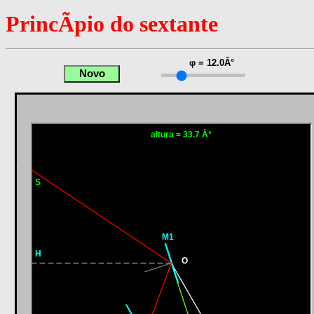
PrincÃ­pio do sextante
φ = 12.0Â°